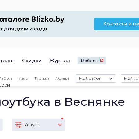
талог
Скидки
Журнал
Мебель
Работа
Авто
Туризм
Афиша
Мой район
Мой го
ареи
оутбука в Веснянке
Услуга