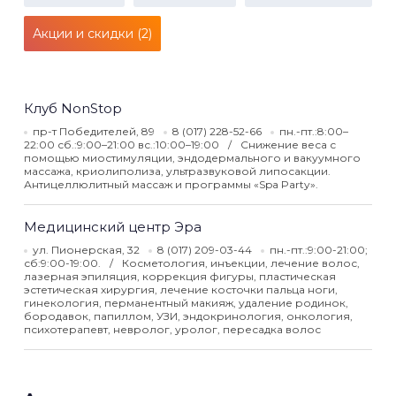
Акции и скидки (2)
Клуб NonStop
пр-т Победителей, 89
8 (017) 228-52-66
пн.-пт.:8:00–
22:00 сб.:9:00–21:00 вс.:10:00–19:00
Снижение веса с
помощью миостимуляции, эндодермального и вакуумного
массажа, криолиполиза, ультразвуковой липосакции.
Антицеллюлитный массаж и программы «Spa Party».
Медицинский центр Эра
ул. Пионерская, 32
8 (017) 209-03-44
пн.-пт.:9:00-21:00;
сб:9:00-19:00.
Косметология, инъекции, лечение волос,
лазерная эпиляция, коррекция фигуры, пластическая
эстетическая хирургия, лечение косточки пальца ноги,
гинекология, перманентный макияж, удаление родинок,
бородавок, папиллом, УЗИ, эндокринология, онкология,
психотерапевт, невролог, уролог, пересадка волос