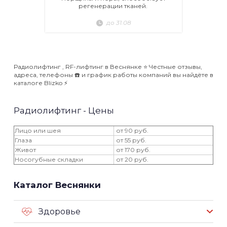
регенерации тканей.
до 31.08
Радиолифтинг , RF-лифтинг в Веснянке ⭐️ Честные отзывы,
адреса, телефоны ☎️ и график работы компаний вы найдёте в
каталоге Blizko ⚡️
Радиолифтинг - Цены
Лицо или шея
от 90 руб.
Глаза
от 55 руб.
Живот
от 170 руб.
Носогубные складки
от 20 руб.
Каталог Веснянки
Здоровье