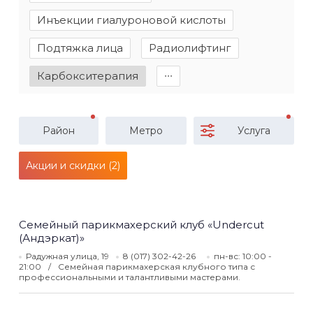
Инъекции гиалуроновой кислоты
Подтяжка лица
Радиолифтинг
Карбокситерапия
∙∙∙
Район
Метро
Услуга
Акции и скидки (2)
Семейный парикмахерский клуб «Undercut
(Андэркат)»
Радужная улица, 19
8 (017) 302-42-26
пн-вс: 10:00 -
21:00
Семейная парикмахерская клубного типа с
профессиональными и талантливыми мастерами.