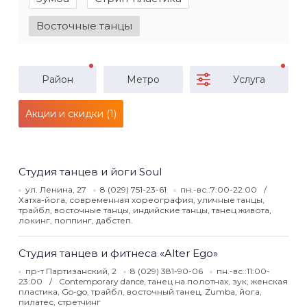
Восточные танцы
Район
Метро
Услуга
Акции и скидки (1)
Студия танцев и йоги Soul
ул. Ленина, 27
8 (029) 751-23-61
пн.-вс.:7:00-22:00
Хатха-йога, современная хореография, уличные танцы,
трайбл, восточные танцы, индийские танцы, танец живота,
локинг, поппинг, дабстеп.
Студия танцев и фитнеса «Alter Ego»
пр-т Партизанский, 2
8 (029) 381-90-06
пн.-вс.:11:00-
23:00
Contemporary dance, танец на полотнах, зук, женская
пластика, Go-go, трайбл, восточный танец, Zumba, йога,
пилатес, стретчинг