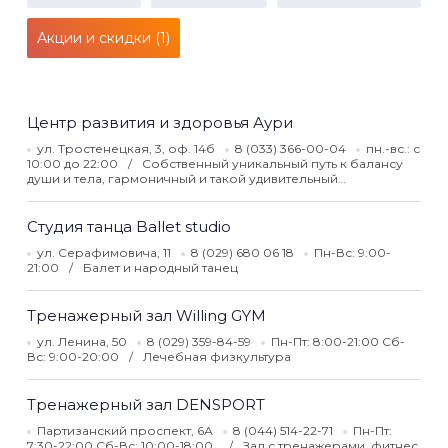
Акции и скидки (1)
Центр развития и здоровья Аури
ул. Тростенецкая, 3, оф. 14б
8 (033) 366-00-04
пн.-вс.: с
10:00 до 22:00
Собственный уникальный путь к балансу
души и тела, гармоничный и такой удивительный…
Студия танца Ballet studio
ул. Серафимовича, 11
8 (029) 680 06 18
Пн-Вс: 9:00-
21:00
Балет и народный танец
Тренажерный зал Willing GYM
ул. Ленина, 50
8 (029) 359-84-59
Пн-Пт: 8:00-21:00 Сб-
Вс: 9:00-20:00
Лечебная физкультура
Тренажерный зал DENSPORT
Партизанский проспект, 6А
8 (044) 514-22-71
Пн-Пт:
7:30-22:00 Сб-Вс: 10:00-18:00
Зал с тренажерами, фитнес