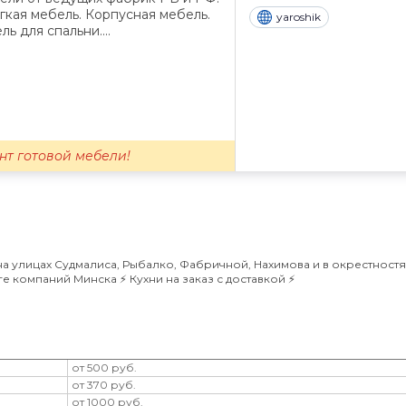
гкая мебель. Корпусная мебель.
yaroshik
ь для спальни....
нт готовой мебели!
 улицах Судмалиса, Рыбалко, Фабричной, Нахимова и в окрестностях
 компаний Минска ⚡️ Кухни на заказ с доставкой ⚡️
от 500 руб.
от 370 руб.
от 1000 руб.