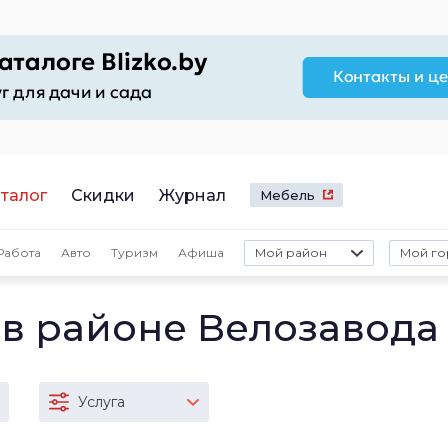
талог
Скидки
Журнал
Мебель
Работа
Авто
Туризм
Афиша
Мой район
Мой го
 в районе Велозавода
Услуга