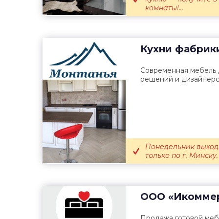
комнаты!...
Кухни фабрик
Современная мебель д
решений и дизайнерс
Понедельник выход
только по г. Минску.
ООО «Икомме
Продажа готовой меб