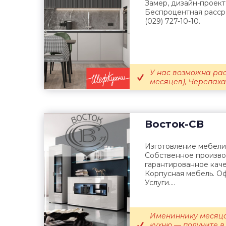
Замер, дизайн-проект 
Беспроцентная рассро
(029) 727-10-10.
У нас возможна рас
месяцев), Черепаха (
Восток-СВ
Изготовление мебели
Собственное произво
гарантированное каче
Корпусная мебель. Оф
Услуги....
Имениннику месяца
кухню — получите в