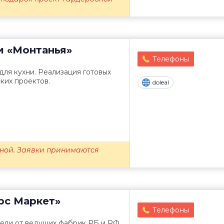
и
«Монтанья»
Телефоны
ля кухни. Реализация готовых
ких проектов.
doleal
ной. Заявки принимаются
рс Маркет»
Телефоны
ели от ведущих фабрик РБ и РФ.