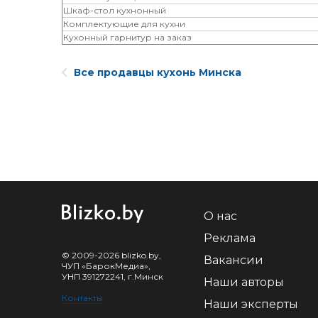
Шкаф-стол кухнонный
Комплектующие для кухни
Кухонный гарнитур на заказ
Все продавцы кухонь Минска
О нас
Реклама
© 2009-2026 blizko.by,
Вакансии
ЧУП «БарокМедиа»,
УНП 391272241, г.Минск
Наши авторы
Контакты
Наши эксперты