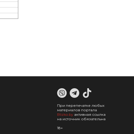
При перепечатке любых
материалов портала
Blizko.by
активная ссылка
на источник обязательна
18+