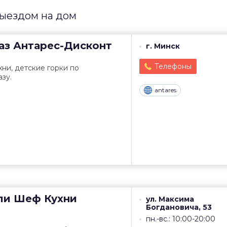
выездом на дом
аз
Антарес-Дисконт
г. Минск
Телефоны
хни, детские горки по
зу.
antares
ли
Шеф Кухни
ул. Максима
Богдановича, 53
пн.-вс.: 10:00-20:00