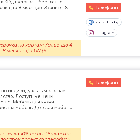
в 3D, доставка – бесплатно.
чка до 8 месяцев. Звоните: 8
Телефоны
shefkuhni.by
Instagram
срочка по картам: Халва (до 4
8 месяцев), FUN (6...
Телефоны
 по индивидуальным заказам.
дство. Доступные цены,
ство. Мебель для кухни.
исная мебель. Детская мебель.
 скидка 10% на все! Закажите
 подарок проект гардеробной