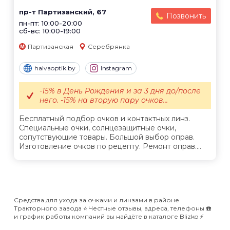
пр-т Партизанский, 67
Позвонить
пн-пт: 10:00-20:00
сб-вс: 10:00-19:00
Партизанская
Серебрянка
halvaoptik.by
Instagram
-15% в День Рождения и за 3 дня до/после
него. -15% на вторую пару очков...
Бесплатный подбор очков и контактных линз.
Специальные очки, солнцезащитные очки,
сопутствующие товары. Большой выбор оправ.
Изготовление очков по рецепту. Ремонт оправ....
Средства для ухода за очками и линзами в районе
Тракторного завода ⭐️ Честные отзывы, адреса, телефоны ☎️
и график работы компаний вы найдёте в каталоге Blizko ⚡️