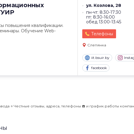
ормационных
ул. Козлова, 28
ГУИР
пн-чт: 8:30-17:30
пт: 8:30-16:00
обед 13:00-13:45
сы повышения квалификации.
еминары. Обучение Web-
Телефоны
Слепянка
iit.bsuir.by
Inst
facebook
ода ⭐️ Честные отзывы, адреса, телефоны ☎️ и график работы компа
ены