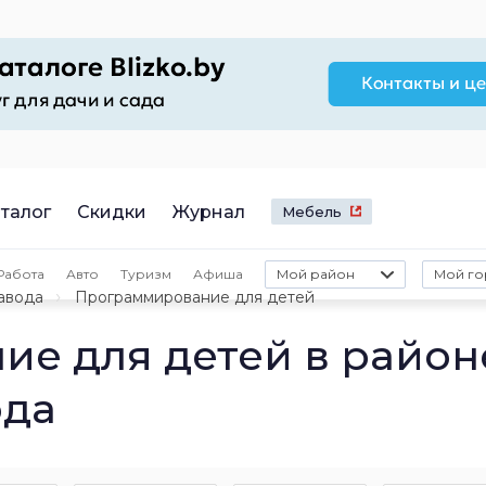
талог
Скидки
Журнал
Мебель
Работа
Авто
Туризм
Афиша
Мой район
Мой го
завода
Программирование для детей
е для детей в район
ода