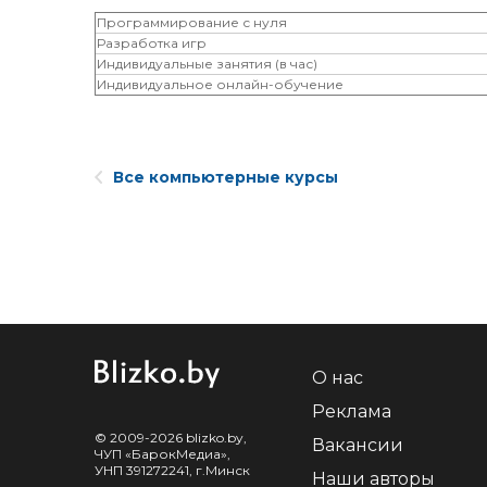
Программирование с нуля
Разработка игр
Индивидуальные занятия (в час)
Индивидуальное онлайн-обучение
Все компьютерные курсы
О нас
Реклама
© 2009-2026 blizko.by,
Вакансии
ЧУП «БарокМедиа»,
УНП 391272241, г.Минск
Наши авторы