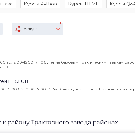
 Java
Курсы Python
Курсы HTML
Курсы Q&
Услуга
:00 вс.:12:00–15:00
Обучение базовым практическим навыкам рабо
ю ПО.
тей IT_CLUB
2:00-19:00 Сб: 12:00-17:00
Учебный центр в сфете IT для детей и под
к району Тракторного завода районах