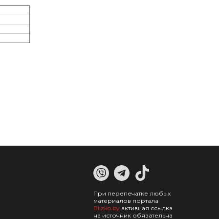
При перепечатке любых
материалов портала
Blizko.by
активная ссылка
на источник обязательна