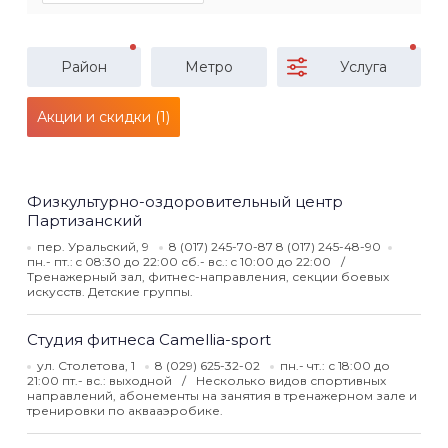
Район
Метро
Услуга
Акции и скидки (1)
Физкультурно-оздоровительный центр
Партизанский
пер. Уральский, 9
8 (017) 245-70-87 8 (017) 245-48-90
пн.- пт.: c 08:30 до 22:00 сб.- вс.: c 10:00 до 22:00
Тренажерный зал, фитнес-направления, секции боевых
искусств. Детские группы.
Студия фитнеса Camellia-sport
ул. Столетова, 1
8 (029) 625-32-02
пн.- чт.: с 18:00 до
21:00 пт.- вс.: выходной
Несколько видов спортивных
направлений, абонементы на занятия в тренажерном зале и
тренировки по аквааэробике.