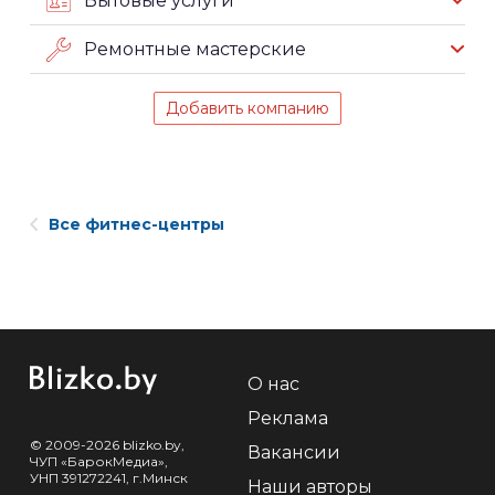
Бытовые услуги
Ремонтные мастерские
Добавить компанию
Все фитнес-центры
О нас
Реклама
© 2009-2026 blizko.by,
Вакансии
ЧУП «БарокМедиа»,
УНП 391272241, г.Минск
Наши авторы