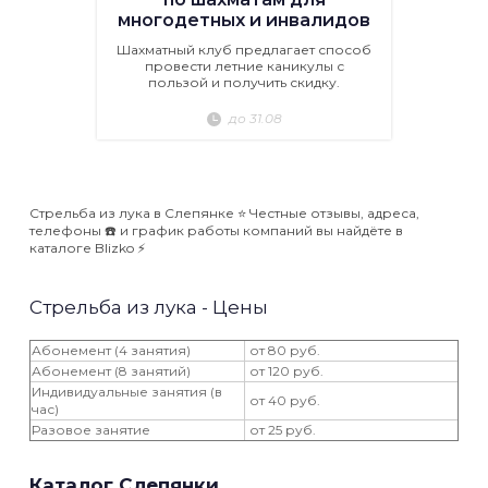
многодетных и инвалидов
Шахматный клуб предлагает способ
провести летние каникулы с
пользой и получить скидку.
до 31.08
Стрельба из лука в Слепянке ⭐️ Честные отзывы, адреса,
телефоны ☎️ и график работы компаний вы найдёте в
каталоге Blizko ⚡️
Стрельба из лука - Цены
Абонемент (4 занятия)
от 80 руб.
Абонемент (8 занятий)
от 120 руб.
Индивидуальные занятия (в
от 40 руб.
час)
Разовое занятие
от 25 руб.
Каталог Слепянки