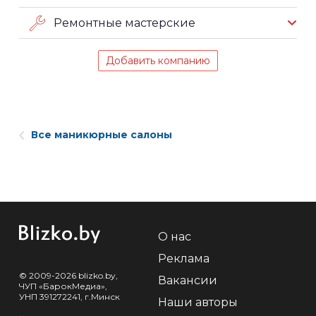
Ремонтные мастерские
Добавить компанию
Все маникюрные салоны
О нас
Реклама
© 2009-2026 blizko.by,
Вакансии
ЧУП «БарокМедиа»,
УНП 391272241, г.Минск
Наши авторы