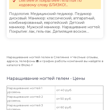
снятием и покрытием гель-лак по
кодовому слову БЛИЗКО!...
Подология. Медицинский педикюр. Педикюр
дисковый. Маникюр: классический, аппаратный,
комбинированный, европейский. Детский
маникюр. Мужской маникюр. Наращивание ногтей.
Покрытие: лак, гель-лак. Депиляция воском....
Наращивание ногтей гелем в Слепянке ⭐️ Честные отзывы,
адреса, телефоны ☎️ и график работы компаний вы найдёте в
каталоге Blizko ⚡️
Наращивание ногтей гелем - Цены
Наращивание ногтей 1
от 40 руб.
уровень
Наращивание ногтей 2
от 50 руб.
уровень
Наращивание ногтей 3
от 60 руб.
уровень