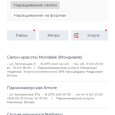
Наращивание гелем
Наращивание на формах
Район
Метро
Услуга
Салон красоты Mondiale (Мондиале)
ул. Тепличная, 9
8 (017) 240-44-40
пн.-сб.: 9:00-21:00
вс.: 10:00-18:00
Парикхмахерские услуги. Маникюр/
педикюр. Услуги косметолога. SPA-процедуры. Кедровая
бочка.
Парикмахерская Amore
ул. Бумажкова, 37а
8 (017) 245-01-33
пн-пт: 9:00-21:00
сб:8:00-19:00 вс: 10-17:00
Парикмахерске услуги.
Маникюр. Визаж.
Студия маникюра Nailberry