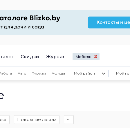
талог
Скидки
Журнал
Мебель
Работа
Авто
Туризм
Афиша
Мой район
Мой го
е
рка
Покрытие лаком
∙∙∙