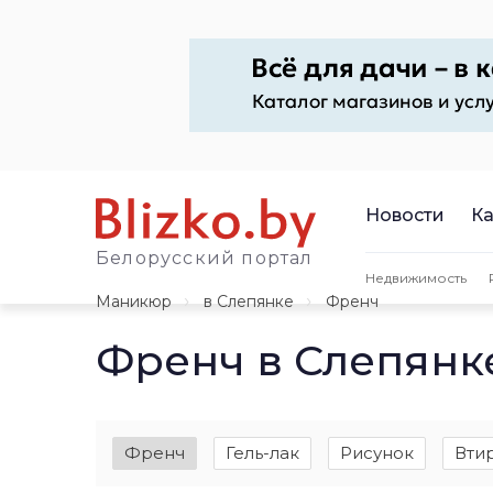
Новости
Ка
Белорусский портал
Недвижимость
Маникюр
в Слепянке
Френч
Френч в Слепянк
Френч
Гель-лак
Рисунок
Вти