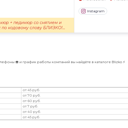
Instagram
кюр + педикюр со снятием и
 по кодовому слову БЛИЗКО!...
лефоны ☎️ и график работы компаний вы найдёте в каталоге Blizko ⚡️
от 45 руб.
от 70 руб.
от 60 руб.
от 7 руб.
от 40 руб.
от 45 руб.