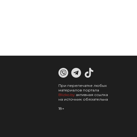
При перепечатке любых
материалов портала
Blizko.by
активная ссылка
на источник обязательна
18+