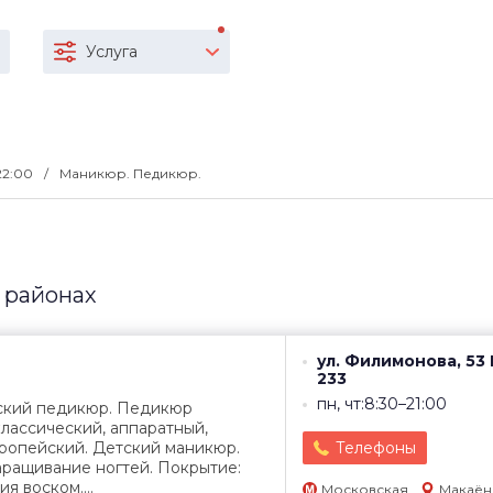
Услуга
-22:00
Маникюр. Педикюр.
 районах
ул. Филимонова, 53 
233
пн, чт:8:30–21:00
ский педикюр. Педикюр
лассический, аппаратный,
ропейский. Детский маникюр.
Телефоны
ращивание ногтей. Покрытие:
ия воском....
Московская
Макаён