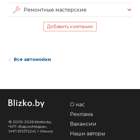
Ремонтные мастерские
Добавить компанию
Все автомойки
О нас
Реклама
© 2009-2026 blizko.by,
Вакансии
ЧУП «БарокМедиа»,
УНП 391272241, г.Минск
Наши авторы