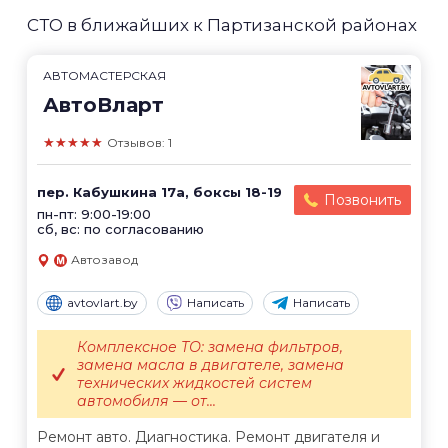
СТО в ближайших к Партизанской районах
АВТОМАСТЕРСКАЯ
АвтоВларт
★★★★★
Отзывов: 1
пер. Кабушкина 17а, боксы 18-19
Позвонить
пн-пт: 9:00-19:00
сб, вс: по согласованию
Автозавод
avtovlart.by
Написать
Написать
Комплексное ТО: замена фильтров,
замена масла в двигателе, замена
технических жидкостей систем
автомобиля — от...
Ремонт авто. Диагностика. Ремонт двигателя и