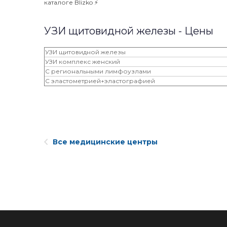
каталоге Blizko ⚡️
УЗИ щитовидной железы - Цены
УЗИ щитовидной железы
УЗИ комплекс женский
С региональными лимфоузлами
С эластометрией+эластографией
Все медицинские центры