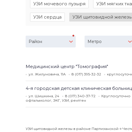
УЗИ мочевого пузыря
УЗИ мягких тк
УЗИ сердца
УЗИ щитовидной желез
Район
Метро
Медицинский центр "Томография"
ул. Жилуновича, 11А
8 (017) 395-32-32
круглосуто
4-я городская детская клиническая больни
ул. Шишкина, 24
8 (017) 340-37-72
Круглосуточно
офтальмолог, ЭКГ, УЗИ, рентген
УЗИ щитовидной железы в районе Партизанской ⭐️ Честн