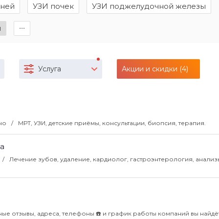
аней
УЗИ почек
УЗИ поджелудочной железы
ы
∙∙∙
Услуга
Акции и скидки (4)
чно
МРТ, УЗИ, детские приёмы, консультации, биопсия, терапия.
ца
Лечение зубов, удаление, кардиолог, гастроэнтерология, анализ
ые отзывы, адреса, телефоны ☎️ и график работы компаний вы найдё