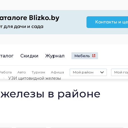
талог
Скидки
Журнал
Мебель
Работа
Авто
Туризм
Афиша
Мой район
Мой го
УЗИ щитовидной железы
железы в районе