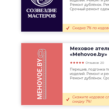
изделий. Ремонт и ре
Ремонт дублёнок. Ре
Срочный ремонт одежд
Скидка 7% по кодов
Меховое ател
«Mehovoe.by»
★★★★★
Отзывов: 20
Перешив, подгонка по
изделий. Ремонт и ре
Ремонт дублёнок. Ср
Скажите кодовое с
скидку 7%!