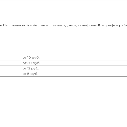
е Партизанской ⭐️ Честные отзывы, адреса, телефоны ☎️ и график раб
от 10 руб.
от 20 руб.
от 12 руб.
от 8 руб.