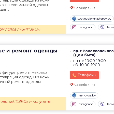
ставрация одежды из кожи.
монт текстильной одежды.
Серебрянка
ы....
sozvezdie-masterov.by
Instagram
Напи
ому слову «БЛИЗКО»!
ье и ремонт одежды
пр-т Рокоссовского,
(Дом быта)
пн-пт: 10:00-19:00
сб: 10:00-15:00
 фигуре, ремонт меховых
Телефоны
ставрация одежды из кожи.
очный ремонт одежды.
Серебрянка
mehovoe.by
лово «БЛИЗКО» и получите
Instagram
Напи