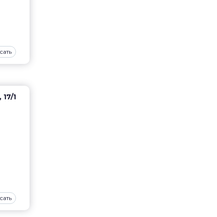
сать
 17/1
сать