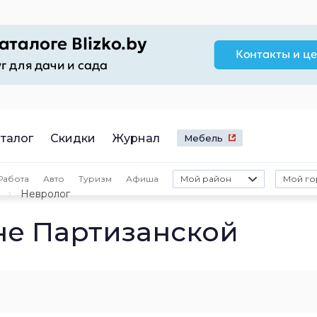
талог
Скидки
Журнал
Мебель
Работа
Авто
Туризм
Афиша
Мой район
Мой го
Невролог
не Партизанской