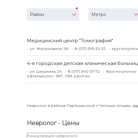
Район
Метро
Медицинский центр "Томография"
ул. Жилуновича, 11А
8 (017) 395-32-32
круглосуто
4-я городская детская клиническая больни
ул. Шишкина, 24
8 (017) 340-37-72
Круглосуточно
офтальмолог, ЭКГ, УЗИ, рентген
Невролог в районе Партизанской ⭐️ Честные отзывы, адр
Невролог - Цены
Консультация невролога