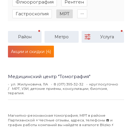
Флюорография
Рентген
Гастроскопия
МРТ
∙∙∙
Район
Метро
Услуга
Акции и скидки (4)
Медицинский центр "Томография"
ул. Жилуновича, 11А
8 (017) 395-32-32
круглосуточно
МРТ, УЗИ, детские приёмы, консультации, биопсия,
терапия.
Магнитно-резонансная томография, МРТ в районе
Партизанской ⭐️ Честные отзывы, адреса, телефоны ☎️ и
график работы компаний вы найдёте в каталоге Blizko ⚡️