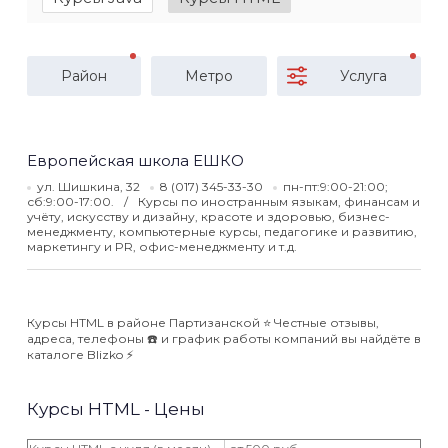
Район
Метро
Услуга
Европейская школа ЕШКО
ул. Шишкина, 32
8 (017) 345-33-30
пн-пт:9:00-21:00;
сб:9:00-17:00.
Курсы по иностранным языкам, финансам и
учёту, искусству и дизайну, красоте и здоровью, бизнес-
менеджменту, компьютерные курсы, педагогике и развитию,
маркетингу и PR, офис-менеджменту и т.д.
Курсы HTML в районе Партизанской ⭐️ Честные отзывы,
адреса, телефоны ☎️ и график работы компаний вы найдёте в
каталоге Blizko ⚡️
Курсы HTML - Цены