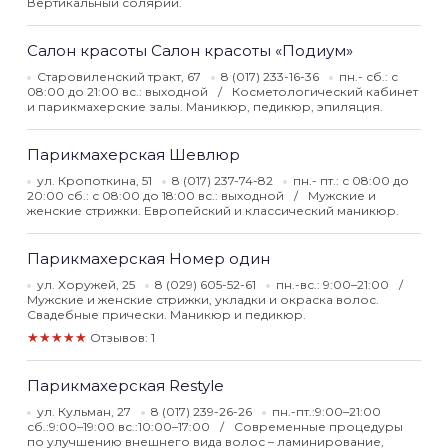
Вертикальный солярий.
Салон красоты Салон красоты «Подиум»
Старовиленский тракт, 67
8 (017) 233-16-36
пн.- сб.: с
08:00 до 21:00 вс.: выходной
Косметологический кабинет
и парикмахерские залы. Маникюр, педикюр, эпиляция.
Парикмахерская Шевлюр
ул. Кропоткина, 51
8 (017) 237-74-82
пн.- пт.: с 08:00 до
20:00 сб.: с 08:00 до 18:00 вс.: выходной
Мужские и
женские стрижки. Европейский и классический маникюр.
Парикмахерская Номер один
ул. Хоружей, 25
8 (029) 605-52-61
пн.-вс.: 9:00–21:00
Мужские и женские стрижки, укладки и окраска волос.
Свадебные прически. Маникюр и педикюр.
★★★★★
Отзывов: 1
Парикмахерская Restyle
ул. Кульман, 27
8 (017) 239-26-26
пн.-пт.:9:00–21:00
сб.:9:00–19:00 вс.:10:00–17:00
Современные процедуры
по улучшению внешнего вида волос – ламинирование,