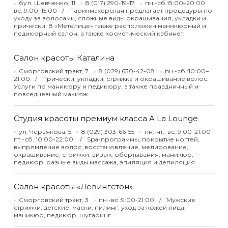
бул. Шевченко, 11
8 (017) 290-19-17
пн.-сб.:8:00–20:00
вс.:9:00–15:00
Парикмахерская предлагает процедуры по
уходу за волосами, сложные виды окрашивания, укладки и
прически. В «Метелице» также расположен маникюрный и
педикюрный салон, а также косметический кабинет.
Салон красоты Каталина
Сморговский тракт, 7
8 (029) 630-42-08
пн.-сб.:10:00–
21:00
Прически, укладки, стрижка и окрашивание волос.
Услуги по маникюру и педикюру, а также праздничный и
повседневный макияж.
Студия красоты премиум класса A La Lounge
ул. Червякова, 5
8 (029) 303-66-55
пн.-чт., вс.:9:00-21:00
пт.-сб.:10:00-22:00.
Spa-программы, покрытие ногтей,
выпрямление волос, восстановление, мелирование,
окрашивание, стрижки, визаж, обёртывания, маникюр,
педикюр, разные виды массажа, эпиляция и депиляция
Салон красоты «Левингстон»
Сморговский тракт, 3
пн.-вс.:9:00-21:00
Мужские
стрижки, детские, маски, пилинг, уход за кожей лица,
маникюр, педикюр, шугаринг