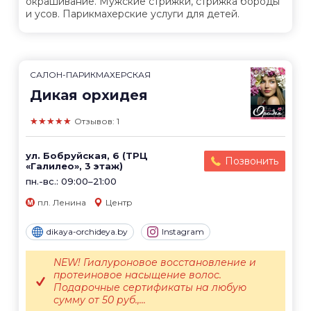
окрашивание. Мужские стрижки, стрижка бороды
и усов. Парикмахерские услуги для детей.
САЛОН-ПАРИКМАХЕРСКАЯ
Дикая орхидея
★★★★★
Отзывов: 1
ул. Бобруйская, 6 (ТРЦ
Позвонить
«Галилео», 3 этаж)
пн.-вс.: 09:00–21:00
пл. Ленина
Центр
dikaya-orchideya.by
Instagram
NEW! Гиалуроновое восстановление и
протеиновое насыщение волос.
Подарочные сертификаты на любую
сумму от 50 руб.,...