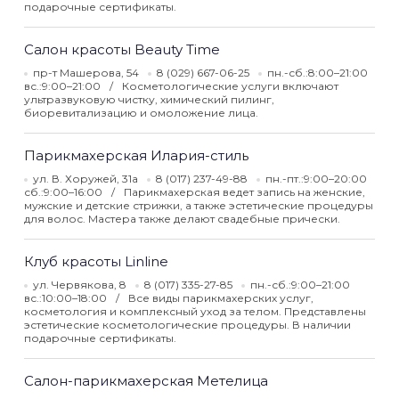
подарочные сертификаты.
Салон красоты Beauty Time
пр-т Машерова, 54
8 (029) 667-06-25
пн.-сб.:8:00–21:00
вс.:9:00–21:00
Косметологические услуги включают
ультразвуковую чистку, химический пилинг,
биоревитализацию и омоложение лица.
Парикмахерская Илария-стиль
ул. В. Хоружей, 31а
8 (017) 237-49-88
пн.-пт.:9:00–20:00
сб.:9:00–16:00
Парикмахерская ведет запись на женские,
мужские и детские стрижки, а также эстетические процедуры
для волос. Мастера также делают свадебные прически.
Клуб красоты Linline
ул. Червякова, 8
8 (017) 335-27-85
пн.-сб.:9:00–21:00
вс.:10:00–18:00
Все виды парикмахерских услуг,
косметология и комплексный уход за телом. Представлены
эстетические косметологические процедуры. В наличии
подарочные сертификаты.
Салон-парикмахерская Метелица