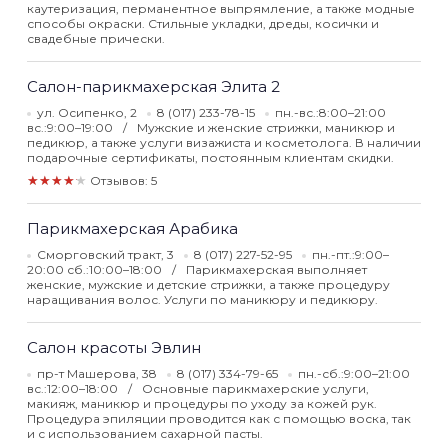
каутеризация, перманентное выпрямление, а также модные
способы окраски. Стильные укладки, дреды, косички и
свадебные прически.
Салон-парикмахерская Элита 2
ул. Осипенко, 2
8 (017) 233-78-15
пн.-вс.:8:00–21:00
вс.:9:00–19:00
Мужские и женские стрижки, маникюр и
педикюр, а также услуги визажиста и косметолога. В наличии
подарочные сертификаты, постоянным клиентам скидки.
★★★★★
Отзывов: 5
Парикмахерская Арабика
Сморговский тракт, 3
8 (017) 227-52-95
пн.-пт.:9:00–
20:00 сб.:10:00–18:00
Парикмахерская выполняет
женские, мужские и детские стрижки, а также процедуру
наращивания волос. Услуги по маникюру и педикюру.
Салон красоты Эвлин
пр-т Машерова, 38
8 (017) 334-79-65
пн.-сб.:9:00–21:00
вс.:12:00–18:00
Основные парикмахерские услуги,
макияж, маникюр и процедуры по уходу за кожей рук.
Процедура эпиляции проводится как с помощью воска, так
и с использованием сахарной пасты.