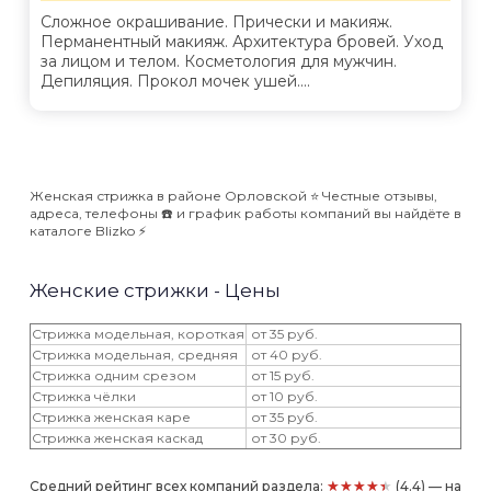
Сложное окрашивание. Прически и макияж.
Перманентный макияж. Архитектура бровей. Уход
за лицом и телом. Косметология для мужчин.
Депиляция. Прокол мочек ушей....
Женская стрижка в районе Орловской ⭐️ Честные отзывы,
адреса, телефоны ☎️ и график работы компаний вы найдёте в
каталоге Blizko ⚡️
Женские стрижки - Цены
Стрижка модельная, короткая
от 35 руб.
Стрижка модельная, средняя
от 40 руб.
Стрижка одним срезом
от 15 руб.
Стрижка чёлки
от 10 руб.
Стрижка женская каре
от 35 руб.
Стрижка женская каскад
от 30 руб.
★★★★★
Средний рейтинг всех компаний раздела:
(4.4) — на