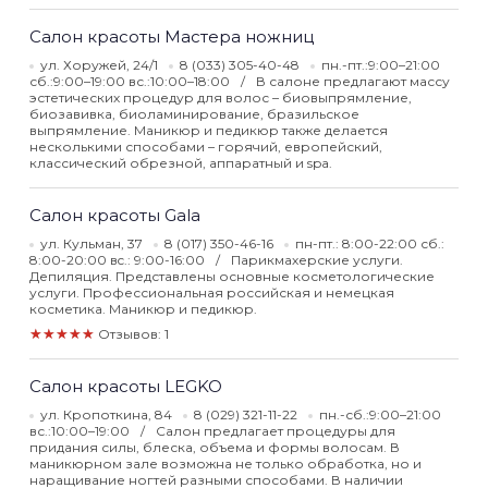
Салон красоты Мастера ножниц
ул. Хоружей, 24/1
8 (033) 305-40-48
пн.-пт.:9:00–21:00
сб.:9:00–19:00 вс.:10:00–18:00
В салоне предлагают массу
эстетических процедур для волос – биовыпрямление,
биозавивка, биоламинирование, бразильское
выпрямление. Маникюр и педикюр также делается
несколькими способами – горячий, европейский,
классический обрезной, аппаратный и spa.
Салон красоты Gala
ул. Кульман, 37
8 (017) 350-46-16
пн-пт.: 8:00-22:00 сб.:
8:00-20:00 вc.: 9:00-16:00
Парикмахерские услуги.
Депиляция. Представлены основные косметологические
услуги. Профессиональная российская и немецкая
косметика. Маникюр и педикюр.
★★★★★
Отзывов: 1
Салон красоты LEGKO
ул. Кропоткина, 84
8 (029) 321-11-22
пн.-сб.:9:00–21:00
вс.:10:00–19:00
Салон предлагает процедуры для
придания силы, блеска, объема и формы волосам. В
маникюрном зале возможна не только обработка, но и
наращивание ногтей разными способами. В наличии