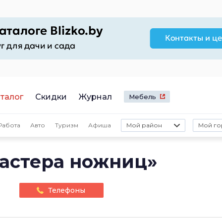
талог
Скидки
Журнал
Мебель
Работа
Авто
Туризм
Афиша
Мой район
Мой го
Мастера ножниц»
Телефоны