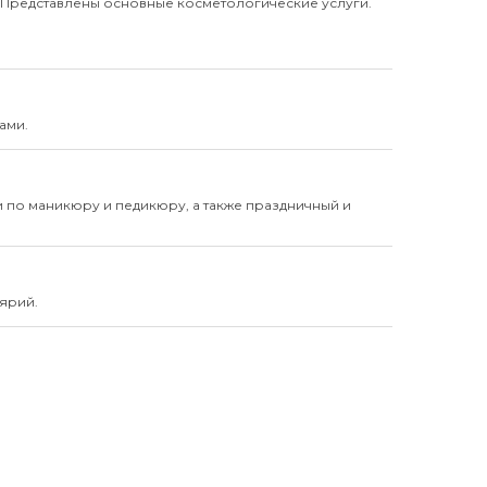
 Представлены основные косметологические услуги.
ами.
и по маникюру и педикюру, а также праздничный и
лярий.