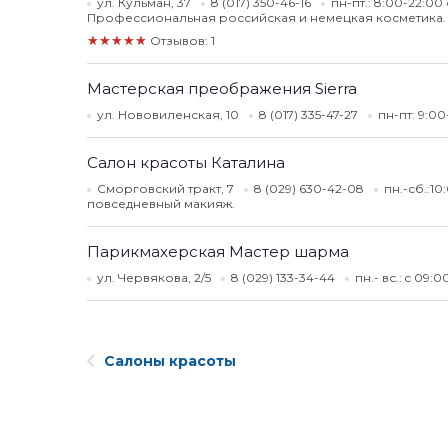
ул. Кульман, 37
8 (017) 350-46-16
пн-пт.: 8:00-22:00 
Профессиональная российская и немецкая косметика.
★★★★★
Отзывов: 1
Мастерская преображения Sierra
ул. Нововиленская, 10
8 (017) 335-47-27
пн-пт: 9:00
Салон красоты Каталина
Сморговский тракт, 7
8 (029) 630-42-08
пн.-сб.:10
повседневный макияж.
Парикмахерская Мастер шарма
ул. Червякова, 2/5
8 (029) 133-34-44
пн.- вс.: c 09:
Салоны красоты