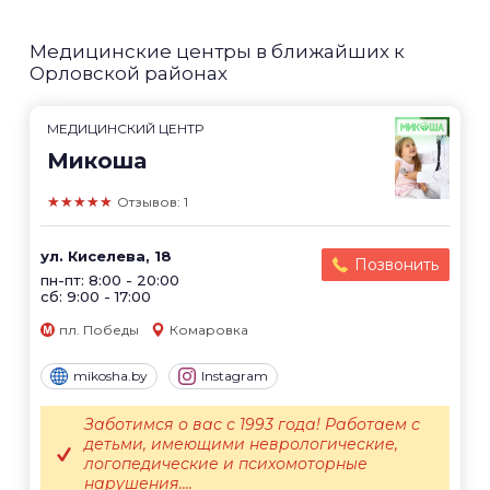
Медицинские центры в ближайших к
Орловской районах
МЕДИЦИНСКИЙ ЦЕНТР
Микоша
★★★★★
Отзывов: 1
ул. Киселева, 18
Позвонить
пн-пт: 8:00 - 20:00
сб: 9:00 - 17:00
пл. Победы
Комаровка
mikosha.by
Instagram
Заботимся о вас с 1993 года! Работаем с
детьми, имеющими неврологические,
логопедические и психомоторные
нарушения....