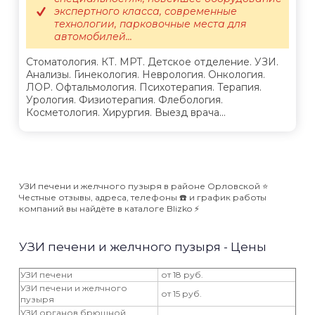
экспертного класса, современные
технологии, парковочные места для
автомобилей...
Стоматология. КТ. МРТ. Детское отделение. УЗИ.
Анализы. Гинекология. Неврология. Онкология.
ЛОР. Офтальмология. Психотерапия. Терапия.
Урология. Физиотерапия. Флебология.
Косметология. Хирургия. Выезд врача...
УЗИ печени и желчного пузыря в районе Орловской ⭐️
Честные отзывы, адреса, телефоны ☎️ и график работы
компаний вы найдёте в каталоге Blizko ⚡️
УЗИ печени и желчного пузыря - Цены
УЗИ печени
от 18 руб.
УЗИ печени и желчного
от 15 руб.
пузыря
УЗИ органов брюшной