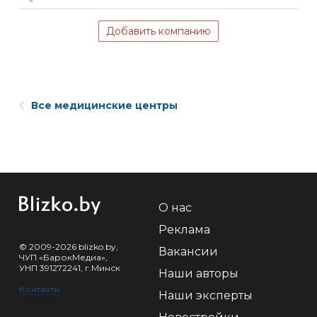
Добавить компанию
Все медицинские центры
О нас
Реклама
© 2009-2026 blizko.by,
Вакансии
ЧУП «БарокМедиа»,
УНП 391272241, г.Минск
Наши авторы
Контакты
Наши эксперты