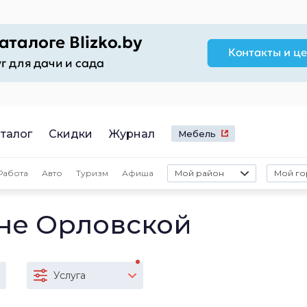
талог
Скидки
Журнал
Мебель
Работа
Авто
Туризм
Афиша
Мой район
Мой го
не Орловской
Услуга