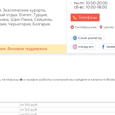
пн-пт: 10:00-20:00
сб-вс: 10:00-18:00
. Экзотические курорты,
ый отдых. Египет, Турция,
Телефоны
йнань, Шри-Ланка, Сейшелы,
зия, Черногория, Болгария,
Октябрьская
Центр
travel-planet.by
Instagram
faceb
ие. Визовая поддержка.
 телефоны ☎️ и график работы компаний вы найдёте в каталоге Blizko 
от 100 руб.
от 120 руб.
от 120 руб.