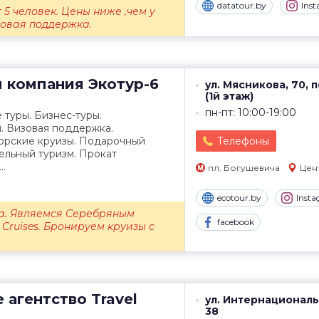
datatour.by
Ins
 5 человек. Цены ниже ,чем у
зовая поддержка.
я компания
Экотур-6
ул. Мясникова, 70, п
(1й этаж)
пн-пт: 10:00-19:00
 туры. Бизнес-туры.
. Визовая поддержка.
орские круизы. Подарочный
Телефоны
ельный туризм. Прокат
..
пл. Богушевича
Цен
ecotour.by
Inst
да. Являемся Серебряным
facebook
ruises. Бронируем круизы с
 агентство
Travel
ул. Интернациональ
38