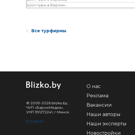
Шоп-туры в Берлин
Все турфирмы
О нас
Реклама
© 2009-2026 blizko.by,
Вакансии
ЧУП «БарокМедиа»,
УНП 391272241, г.Минск
Наши авторы
Контакты
Наши эксперты
Новостройки