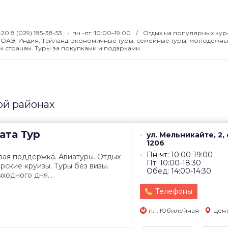
-20 8 (029) 185-38-53
пн.-пт.:10:00–19:00
Отдых на популярных кур
а, ОАЭ, Индия, Тайланд: экономичные туры, семейные туры, молодежны
 странам. Туры за покупками и подарками.
ой районах
ата Тур
ул. Мельникайте, 2,
1206
Пн-чт: 10:00-19:00
вая поддержка. Авиатуры. Отдых
Пт: 10:00-18:30
рские круизы. Туры без визы.
Обед: 14:00-14:30
ходного дня....
Телефоны
пл. Юбилейная
Цен