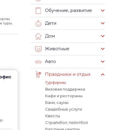
Обучение, развитие
ортах
Дети
е туры,
Дом
Животные
Авто
Праздники и отдых
 офис
Турфирмы
Визовая поддержка
Кафе и рестораны
Бани, сауны
Свадебные услуги
Квесты
тр
Страйкбол, пейнтбол
Батутные центры