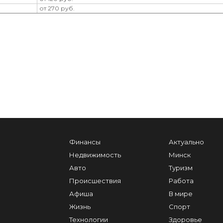
от 270 руб.
Финансы
Актуально
Недвижимость
Минск
Авто
Туризм
Происшествия
Работа
Афиша
В мире
Жизнь
Спорт
Технологии
Здоровье