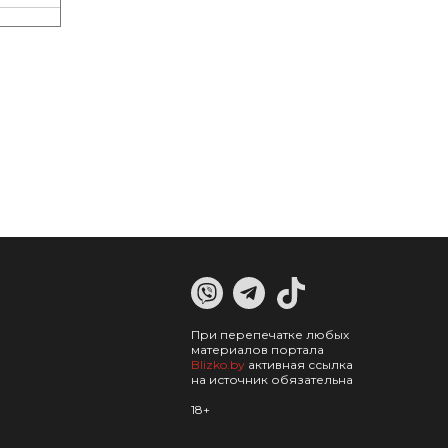
При перепечатке любых
материалов портала
Blizko.by
активная ссылка
на источник обязательна
18+