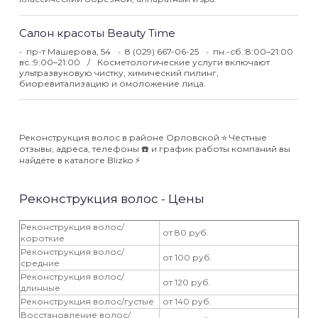
Салон красоты Beauty Time
пр-т Машерова, 54
8 (029) 667-06-25
пн.-сб.:8:00–21:00
вс.:9:00–21:00
Косметологические услуги включают
ультразвуковую чистку, химический пилинг,
биоревитализацию и омоложение лица.
Реконструкция волос в районе Орловской ⭐️ Честные
отзывы, адреса, телефоны ☎️ и график работы компаний вы
найдёте в каталоге Blizko ⚡️
Реконструкция волос - Цены
Реконструкция волос/
от 80 руб.
короткие
Реконструкция волос/
от 100 руб.
средние
Реконструкция волос/
от 120 руб.
длинные
Реконструкция волос/густые
от 140 руб.
Восстановление волос/