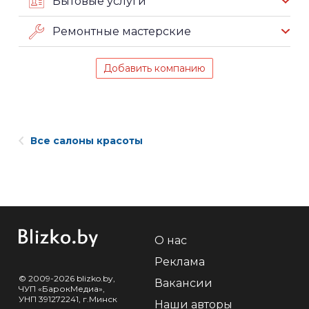
Бытовые услуги
Ремонтные мастерские
Добавить компанию
Все салоны красоты
О нас
Реклама
© 2009-2026 blizko.by,
Вакансии
ЧУП «БарокМедиа»,
УНП 391272241, г.Минск
Наши авторы