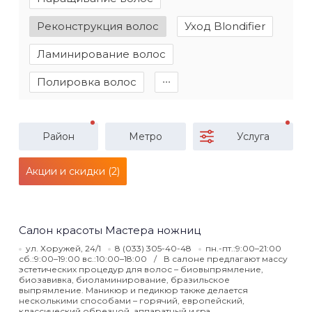
Реконструкция волос
Уход Blondifier
Ламинирование волос
Полировка волос
∙∙∙
Район
Метро
Услуга
Акции и скидки (2)
Салон красоты Мастера ножниц
ул. Хоружей, 24/1
8 (033) 305-40-48
пн.-пт.:9:00–21:00
сб.:9:00–19:00 вс.:10:00–18:00
В салоне предлагают массу
эстетических процедур для волос – биовыпрямление,
биозавивка, биоламинирование, бразильское
выпрямление. Маникюр и педикюр также делается
несколькими способами – горячий, европейский,
классический обрезной, аппаратный и spa.