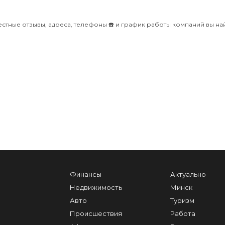
тные отзывы, адреса, телефоны ☎️ и график работы компаний вы най
Финансы
Актуально
Недвижимость
Минск
Авто
Туризм
Происшествия
Работа