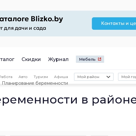
талог
Скидки
Журнал
Мебель
Работа
Авто
Туризм
Афиша
Мой район
Мой го
Планирование беременности
ременности в район