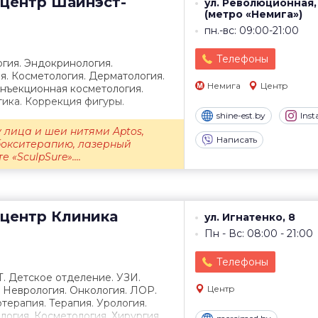
центр
Шайнэст-
ул. Революционная,
(метро «Немига»)
пн.-вс: 09:00-21:00
Телефоны
гия. Эндокринология.
я. Косметология. Дерматология.
Немига
Центр
Инъекционная косметология.
ика. Коррекция фигуры.
shine-est.by
Ins
 лица и шеи нитями Aptos,
Написать
бокситерапию, лазерный
 «SculpSure»....
центр
Клиника
ул. Игнатенко, 8
Пн - Вс: 08:00 - 21:00
Телефоны
Т. Детское отделение. УЗИ.
Центр
. Неврология. Онкология. ЛОР.
терапия. Терапия. Урология.
огия. Косметология. Хирургия.