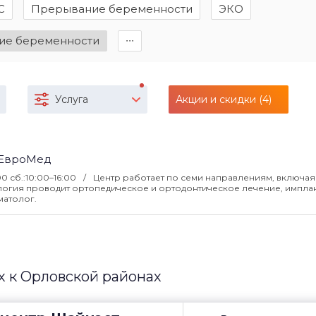
С
Прерывание беременности
ЭКО
ие беременности
∙∙∙
Услуга
Акции и скидки (4)
лЕвроMед
:00 сб.:10:00–16:00
Центр работает по семи направлениям, включая
логия проводит ортопедическое и ортодонтическое лечение, импла
матолог.
 к Орловской районах