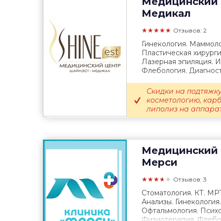
Медицинский 
Медикал
★★★★★
Отзывов: 2
Гинекология. Маммоло
Пластическая хирурги
Лазерная эпиляция. 
Флебология. Диагност
Скидки на подтяжку
косметологию, кар
липолиз на аппарате
Медицинский 
Мерси
★★★★★
Отзывов: 3
Стоматология. КТ. МР
Анализы. Гинекология
Офтальмология. Психо
Физиотерапия. Флебол