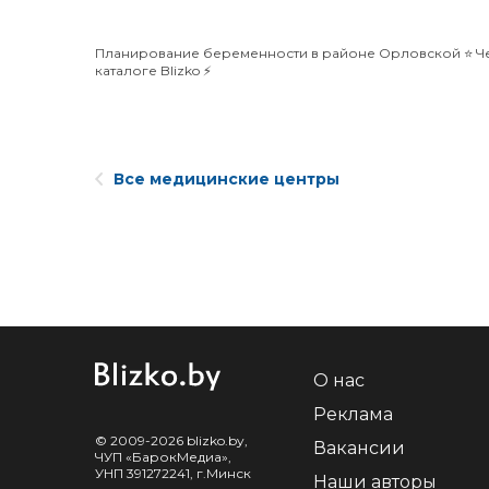
Планирование беременности в районе Орловской ⭐️ Чес
каталоге Blizko ⚡️
Все медицинские центры
О нас
Реклама
© 2009-2026 blizko.by,
Вакансии
ЧУП «БарокМедиа»,
УНП 391272241, г.Минск
Наши авторы