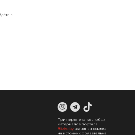
дёте в
При перепечатке любых
материалов портала
Blizko.by
активная ссылка
на источник обязательна