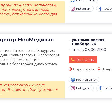
mercimed.by
врачи по 40 специальностям,
Instagram
faceb
ание экспертного класса,
логии, парковочные места для
центр
НеоМедикал
ул. Романовская
Слобода, 26
пн.-вс.: 08:00-21:00
стика. Гинекология. Хирургия.
дия. Травматология. Неврология.
логия. Дерматология.
Телефоны
ия. Лабораторная диагностика.
Фрунзенская
Центр
neomedical.by
гинекологических услуг.
Instagram
faceb
на RF-лифтинг. Узи суставов +
..