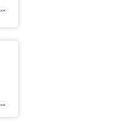
ook
ook