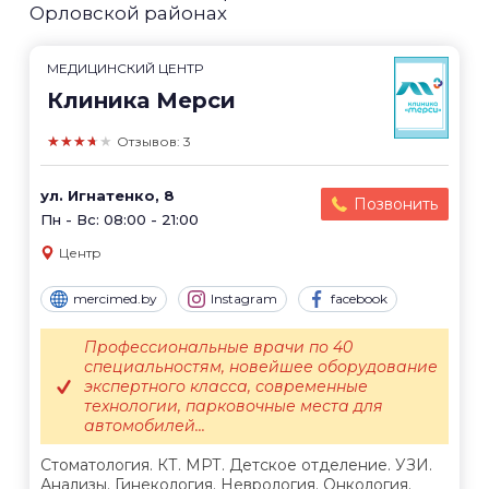
Орловской районах
МЕДИЦИНСКИЙ ЦЕНТР
Клиника Мерси
★★★★★
Отзывов: 3
ул. Игнатенко, 8
Позвонить
Пн - Вс: 08:00 - 21:00
Центр
mercimed.by
Instagram
facebook
Профессиональные врачи по 40
специальностям, новейшее оборудование
экспертного класса, современные
технологии, парковочные места для
автомобилей...
Стоматология. КТ. МРТ. Детское отделение. УЗИ.
Анализы. Гинекология. Неврология. Онкология.