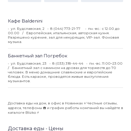
Кафе Baldenini
ул. Будславская, 2
8 (044) 773-21-77
пн.-вс.: с 12.00 до
00.00
Европейская, итальянская, авторская кухня.
Разрешено курение, зал для некурящих, VIP-зал. Фоновая
музыка.
Банкетный зал Погребок
ул. Будславская, 23
8 (033) 318-44-44
пн.-вс.:11:00–23:00
Банкетный зал с камином на дровах для торжеств до 70
человек. В меню домашние славянские и европейские
блюда. Есть караоке, проводятся живые выступления
музыкантов.
Доставка еды на дом, в офис в Новинках ⭐️ Честные отзывы,
адреса, телефоны ☎️ и график работы компаний вы найдёте в
каталоге Blizko ⚡️
Доставка еды - Цены