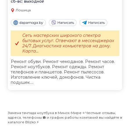
сб-вс: выходной
Лошица
dapamoga.by
Написать
Написать
Сеть мастерских широкого спектра
бытовых услуг. Отвечают в мессенджерах
24/7. Диагностика комьютетров на дому.
Карта...
Ремонт обуви. Ремонт чемоданов. Ремонт часов.
Ремонт ноутбуков. Ремонт одежды. Ремонт
телефонов и планшетов. Ремонт пылесосов.
Изготовление ключей, домофонов. Чистка
подушек....
Замена тачпада ноутбука в Минск-Мире ⭐️ Честные отзывы,
адреса, телефоны ☎️ и график работы компаний вы найдёте в
каталоге Blizko ⚡️