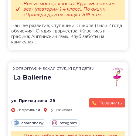
Новые мастер-классы! Курс «Вспомним
все» (повторим 1-4 класс). По акции
«Приведи друга» скидка 20% вам...
Раннее развитие; Ступеньки к школе (1 или 2 года
обучения); Студия творчества; Живопись и
графика; Английский язык. Клуб заботы на
каникулах....
ХОРЕОГРАФИЧЕСКАЯ СТУДИЯ ДЛЯ ДЕТЕЙ
La Ballerine
ул. Притыцкого, 29
Позвонить
Спортивная
Пушкинская
laballerine.by
Instagram