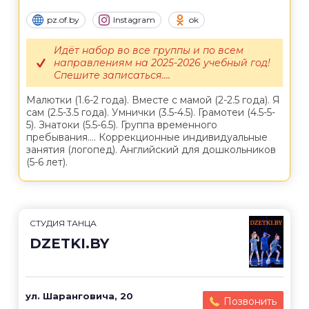
pz.of.by
Instagram
ok
Идёт набор во все группы и по всем
направлениям на 2025-2026 учебный год!
Спешите записаться....
Малютки (1.6-2 года). Вместе с мамой (2-2.5 года). Я
сам (2.5-3.5 года). Умнички (3.5-4.5). Грамотеи (4.5-5-
5). Знатоки (5.5-6.5). Группа временного
пребывания.... Коррекционные индивидуальные
занятия (логопед). Английский для дошкольников
(5-6 лет).
СТУДИЯ ТАНЦА
DZETKI.BY
ул. Шаранговича, 20
Позвонить