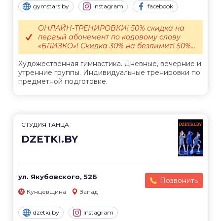
gymstars.by
Instagram
facebook
ОНЛАЙН-ТРЕНИРОВКИ! 50% скидка на
первый абонемент по кодовому слову
«БЛИЗКО»! Скидка 30% на безлимит! 50%...
Художественная гимнастика. Дневные, вечерние и
утренние группы. Индивидуальные тренировки по
предметной подготовке.
СТУДИЯ ТАНЦА
DZETKI.BY
ул. Якубовского, 52Б
Позвонить
Кунцевщина
Запад
dzetki.by
Instagram