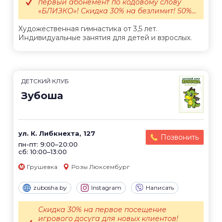
первый абонемент по кодовому слову
«БЛИЗКО»! Скидка 30% на безлимит! 50%...
Художественная гимнастика от 3,5 лет.
Индивидуальные занятия для детей и взрослых.
ДЕТСКИЙ КЛУБ
Зубоша
ул. К. Либкнехта, 127
Позвонить
пн-пт: 9:00–20:00
сб: 10:00–13:00
Грушевка
Розы Люксембург
zubosha.by
Instagram
Написать
Скидка 30% на первое посещение
игрового досуга для новых клиентов!