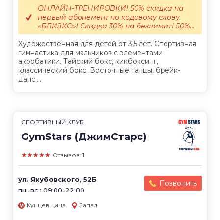
ОНЛАЙН-ТРЕНИРОВКИ! 50% скидка на
первый абонемент по кодовому слову
«БЛИЗКО»! Скидка 30% на безлимит! 50%...
Художественная для детей от 3,5 лет. Спортивная
гимнастика для мальчиков с элементами
акробатики. Тайский бокс, кикбоксинг,
классический бокс. Восточные танцы, брейк-
данс....
СПОРТИВНЫЙ КЛУБ
GymStars (ДжимСтарс)
★★★★★
Отзывов: 1
ул. Якубовского, 52Б
Позвонить
пн.-вс.: 09:00-22:00
Кунцевщина
Запад