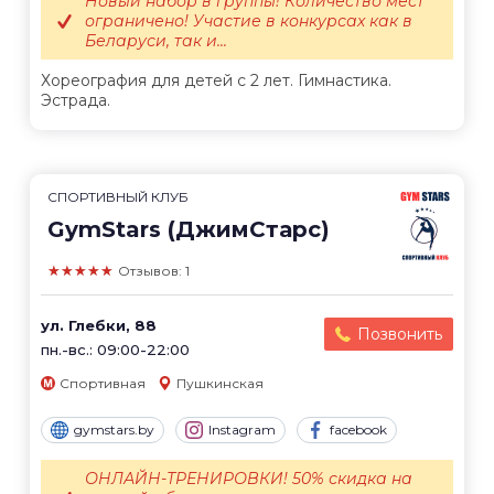
Новый набор в группы! Количество мест
ограничено! Участие в конкурсах как в
Беларуси, так и...
Хореография для детей с 2 лет. Гимнастика.
Эстрада.
СПОРТИВНЫЙ КЛУБ
GymStars (ДжимСтарс)
★★★★★
Отзывов: 1
ул. Глебки, 88
Позвонить
пн.-вс.: 09:00-22:00
Спортивная
Пушкинская
gymstars.by
Instagram
facebook
ОНЛАЙН-ТРЕНИРОВКИ! 50% скидка на