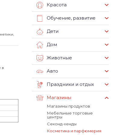
Красота
Обучение, развитие
Дети
метики,
Дом
Животные
 в
Авто
Праздники и отдых
Магазины
Магазины продуктов
Мебельные торговые
центры
Секонд-хенды
Косметика и парфюмерия