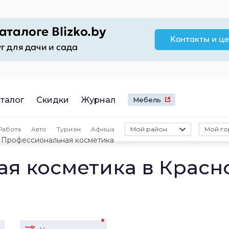
талог
Скидки
Журнал
Мебель
Работа
Авто
Туризм
Афиша
Мой район
Мой го
Профессиональная косметика
я косметика в Красн