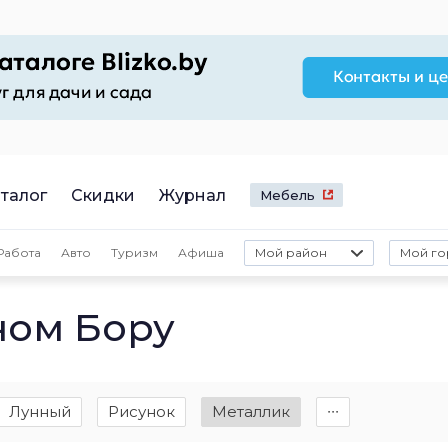
талог
Скидки
Журнал
Мебель
Работа
Авто
Туризм
Афиша
Мой район
Мой го
ном Бору
Лунный
Рисунок
Металлик
∙∙∙