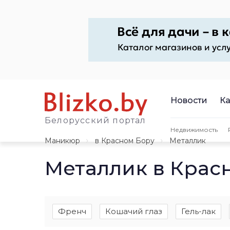
Новости
Ка
Белорусский портал
Недвижимость
Маникюр
в Красном Бору
Металлик
Металлик в Крас
Френч
Кошачий глаз
Гель-лак