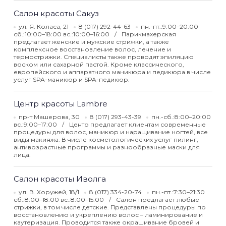
Салон красоты Сакуз
ул. Я. Коласа, 21
8 (017) 292-44-63
пн.-пт.:9:00–20:00
сб.:10:00–18:00 вс.:10:00–16:00
Парикмахерская
предлагает женские и мужские стрижки, а также
комплексное восстановление волос, лечение и
термострижки. Специалисты также проводят эпиляцию
воском или сахарной пастой. Кроме классического,
европейского и аппаратного маникюра и педикюра в числе
услуг SPA-маникюр и SPA-педикюр.
Центр красоты Lambre
пр-т Машерова, 30
8 (017) 293-43-39
пн.-сб.:8:00–20:00
вс.:9:00–17:00
Центр предлагает клиентам современные
процедуры для волос, маникюр и наращивание ногтей, все
виды макияжа. В числе косметологических услуг пилинг,
антивозрастные программы и разнообразные маски для
лица.
Салон красоты Иволга
ул. В. Хоружей, 18/1
8 (017) 334-20-74
пн.-пт.:7:30–21:30
сб.:8:00–18:00 вс.:8:00–15:00
Салон предлагает любые
стрижки, в том числе детские. Представлены процедуры по
восстановлению и укреплению волос – ламинирование и
каутеризация. Проводится также окрашивание бровей и