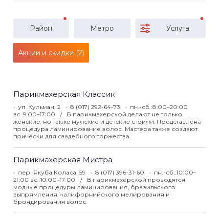
Район
Метро
Услуга
Акции и скидки (2)
Парикмахерская Классик
ул. Кульман, 2
8 (017) 292-64-73
пн.-сб.:8:00–20:00
вс.:9:00–17:00
В парикмахерской делают не только
женские, но также мужские и детские стрижи. Представлена
процедура ламинирование волос. Мастера также создают
прически для свадебного торжества.
Парикмахерская Мистра
пер. Якуба Коласа, 59
8 (017) 396-31-60
пн.-сб.:10:00–
21:00 вс.:10:00–17:00
В парикмахерской проводятся
модные процедуры ламинирования, бразильского
выпрямления, калифорнийского мелирования и
брондирования волос.