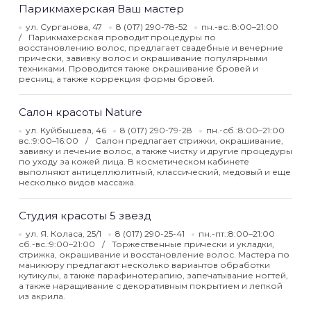
Парикмахерская Ваш мастер
ул. Сурганова, 47
8 (017) 290-78-52
пн.-вс.:8:00–21:00
Парикмахерская проводит процедуры по
восстановлению волос, предлагает свадебные и вечерние
прически, завивку волос и окрашивание популярными
техниками. Проводится также окрашивание бровей и
ресниц, а также коррекция формы бровей.
Салон красоты Nature
ул. Куйбышева, 46
8 (017) 290-79-28
пн.-сб.:8:00–21:00
вс.:9:00–16:00
Салон предлагает стрижки, окрашивание,
завивку и лечение волос, а также чистку и другие процедуры
по уходу за кожей лица. В косметическом кабинете
выполняют антицеллюлитный, классический, медовый и еще
несколько видов массажа.
Студия красоты 5 звезд
ул. Я. Коласа, 25/1
8 (017) 290-25-41
пн.-пт.:8:00–21:00
сб.-вс.:9:00–21:00
Торжественные прически и укладки,
стрижка, окрашивание и восстановление волос. Мастера по
маникюру предлагают несколько вариантов обработки
кутикулы, а также парафинотерапию, запечатывание ногтей,
а также наращивание с декоративным покрытием и лепкой
из акрила.