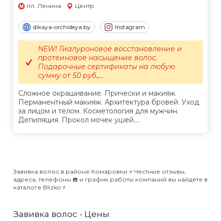
пл. Ленина
Центр
dikaya-orchideya.by
Instagram
NEW! Гиалуроновое восстановление и
протеиновое насыщение волос.
Подарочные сертификаты на любую
сумму от 50 руб.,...
Сложное окрашивание. Прически и макияж.
Перманентный макияж. Архитектура бровей. Уход
за лицом и телом. Косметология для мужчин.
Депиляция. Прокол мочек ушей....
Завивка волос в районе Комаровки ⭐️ Честные отзывы,
адреса, телефоны ☎️ и график работы компаний вы найдёте в
каталоге Blizko ⚡️
Завивка волос - Цены