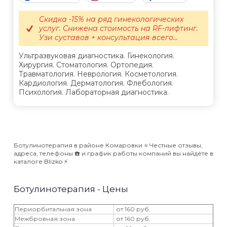
Скидка -15% на ряд гинекологических
услуг. Снижена стоимость на RF-лифтинг.
Узи суставов + консультация всего...
Ультразвуковая диагностика. Гинекология.
Хирургия. Стоматология. Ортопедия.
Травматология. Неврология. Косметология.
Кардиология. Дерматология. Флебология.
Психология. Лабораторная диагностика.
Ботулинотерапия в районе Комаровки ⭐️ Честные отзывы,
адреса, телефоны ☎️ и график работы компаний вы найдёте в
каталоге Blizko ⚡️
Ботулинотерапия - Цены
Периорбитальная зона
от 160 руб.
Межбровная зона
от 160 руб.