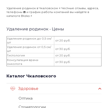
Удаление родинок в Чкаловском ⭐️ Честные отзывы, адреса,
телефоны ☎️ и график работы компаний вы найдёте в
каталоге Blizko ⚡️
Удаление родинок - Цены
Удаление родинок до 0,5 см/
от 20 руб.
шт
Удаление родинок от 0,5 см/
от 30 руб.
шт
Гистология
от 20 руб.
Консультация врача-
от 30 руб.
онколога
Каталог Чкаловского
Здоровье
Оптика
Стоматологии