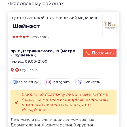
Чкаловскому районах
ЦЕНТР ЛАЗЕРНОЙ И ЭСТЕТИЧЕСКИЙ МЕДИЦИНЫ
Шайнэст
★★★★★
Отзывов: 2
пр-т Дзержинского, 19 (метро
Позвонить
«Грушевка»)
пн.-вс.: 09:00-21:00
Грушевка
shine-est.by
Instagram
Написать
Скидки на подтяжку лица и шеи нитями
Aptos, косметологию, карбокситерапию,
лазерный липолиз на аппарате
«SculpSure»....
Лазерная и инъекционная косметология.
Дерматология. Физиотерапия. Хирургия.