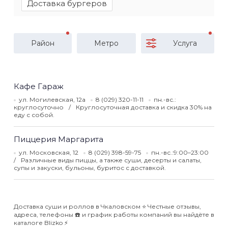
Доставка бургеров
Район
Метро
Услуга
Кафе Гараж
ул. Могилевская, 12а
8 (029) 320-11-11
пн.-вс.:
круглосуточно
Круглосуточная доставка и скидка 30% на
еду с собой.
Пиццерия Маргарита
ул. Московская, 12
8 (029) 398-59-75
пн.-вс.:9:00–23:00
Различные виды пиццы, а также суши, десерты и салаты,
супы и закуски, бульоны, буритос с доставкой.
Доставка суши и роллов в Чкаловском ⭐️ Честные отзывы,
адреса, телефоны ☎️ и график работы компаний вы найдёте в
каталоге Blizko ⚡️