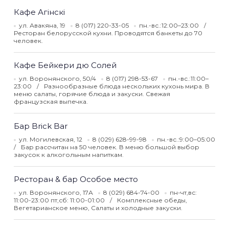
Кафе Агiнскi
ул. Авакяна, 19
8 (017) 220-33-05
пн.-вс.:12:00–23:00
Ресторан белорусской кухни. Проводятся банкеты до 70
человек.
Кафе Бейкери дю Солей
ул. Воронянского, 50/4
8 (017) 298-53-67
пн.-вс.:11:00–
23:00
Разнообразные блюда нескольких кухонь мира. В
меню салаты, горячие блюда и закуски. Свежая
французская выпечка.
Бар Brick Bar
ул. Могилевская, 12
8 (029) 628-99-98
пн.-вс.:9:00–05:00
Бар рассчитан на 50 человек. В меню большой выбор
закусок к алкогольным напиткам.
Ресторан & бар Особое место
ул. Воронянского, 17А
8 (029) 684-74-00
пн-чт,вс:
11:00-23:00 пт,сб: 11:00-01:00
Комплексные обеды,
Вегетарианское меню, Салаты и холодные закуски.