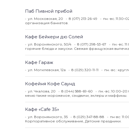
Паб Пивной прибой
ул. Московская, 20
8 (017) 213-26-49
пн.-вс.:11:30–
организация банкетов.
Кафе Бейкери дю Солей
ул. Воронянского, 50/4
8 (017) 298-53-67
пн.-вс.:1
горячие блюда и закуски. Свежая французская выпечка
Кафе Гараж
ул. Могилевская, 12а
8 (029) 320-11-11
пн.-вс.: кру
Кофейня Кофе Саунд
ул. Чкалова, 20
8 (044) 588-69-60
пн.-вс.:10:00–20
меню также мороженое, сэндвичи, эклеры и маффины.
Кафе «Cafe 35»
ул. Воронянского, 35
8 (029) 347-88-88
пн-вс: 11:
Корпоративное обслуживание, Детские праздники.