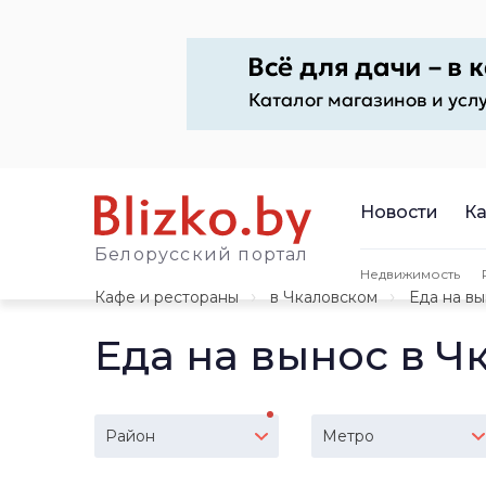
Новости
Ка
Белорусский портал
Недвижимость
Кафе и рестораны
в Чкаловском
Еда на в
Еда на вынос в Ч
Район
Метро