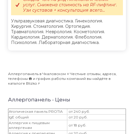
услуг. Снижена стоимость на RF-лифтинг.
Узи суставов + консультация всего...
Ультразвуковая диагностика. Гинекология.
Хирургия. Стоматология. Ортопедия.
Травматология. Неврология. Косметология.
Кардиология. Дерматология. Флебология.
Психология. Лабораторная диагностика.
Аллергопанель в Чкаловском ⭐️ Честные отзывы, адреса,
телефоны ☎️ и график работы компаний вы найдёте в
каталоге Blizko ⚡️
Аллергопанель - Цены
Атопическая панель PROTIA
от 240 руб.
IgE общий
от 20 руб.
Аллергия к пищевым
от 18 руб.
аллергенам
Аллергия к препаратам
от 20 руб.