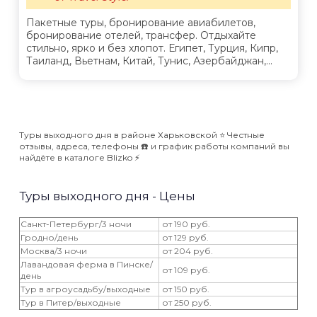
Пакетные туры, бронирование авиабилетов,
бронирование отелей, трансфер. Отдыхайте
стильно, ярко и без хлопот. Египет, Турция, Кипр,
Таиланд, Вьетнам, Китай, Тунис, Азербайджан,...
Туры выходного дня в районе Харьковской ⭐️ Честные
отзывы, адреса, телефоны ☎️ и график работы компаний вы
найдёте в каталоге Blizko ⚡️
Туры выходного дня - Цены
Санкт-Петербург/3 ночи
от 190 руб.
Гродно/день
от 129 руб.
Москва/3 ночи
от 204 руб.
Лавандовая ферма в Пинске/
от 109 руб.
день
Тур в агроусадьбу/выходные
от 150 руб.
Тур в Питер/выходные
от 250 руб.