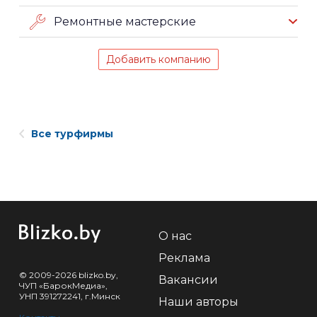
Ремонтные мастерские
Добавить компанию
Все турфирмы
О нас
Реклама
© 2009-2026 blizko.by,
Вакансии
ЧУП «БарокМедиа»,
УНП 391272241, г.Минск
Наши авторы