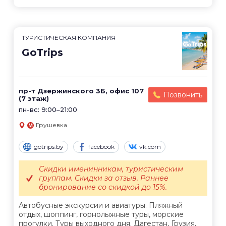
ТУРИСТИЧЕСКАЯ КОМПАНИЯ
GoTrips
пр-т Дзержинского 3Б, офис 107
Позвонить
(7 этаж)
пн-вс: 9:00–21:00
Грушевка
gotrips.by
facebook
vk.com
Скидки именинникам, туристическим
группам. Скидки за отзыв. Раннее
бронирование со скидкой до 15%.
Автобусные экскурсии и авиатуры. Пляжный
отдых, шоппинг, горнолыжные туры, морские
прогулки. Туры выходного дня. Дагестан, Грузия,