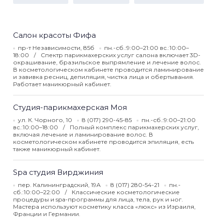
Салон красоты Фифа
пр-т Независимости, 85б
пн.-сб.:9:00–21:00 вс.:10:00–
18:00
Спектр парикмахерских услуг салона включает 3D-
окрашивание, бразильское выпрямление и лечение волос.
В косметологическом кабинете проводится ламинирование
и завивка ресниц, депиляция, чистка лица и обертывания.
Работает маникюрный кабинет.
Студия-парикмахерская Моя
ул. К. Чорного, 10
8 (017) 290-45-85
пн.-сб.:9:00–21:00
вс.:10:00–18:00
Полный комплекс парикмахерских услуг,
включая лечение и ламинирование волос. В
косметологическом кабинете проводится эпиляция, есть
также маникюрный кабинет.
Spa студия Вирджиния
пер. Калининградский, 19А
8 (017) 280-54-21
пн.-
сб.:10:00–22:00
Классические косметологические
процедуры и spa-программы для лица, тела, рук и ног.
Мастера используют косметику класса «люкс» из Израиля,
Франции и Германии.