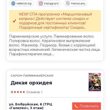
nefertiti.by
Instagram
Написать
NEW! СПА-программа «Марципановый
каприз»! Действует система скидок и
подарков для постоянных клиентов!
Подарочные сертификаты! Скидка...
Парикмахерские услуги. Ламинирование волос.
Полировка волос. Кератиновое выпрямление
волос. Маникюр. Педикюр. Визаж с коррекцией
возрастных изменений. Гигиеническая чистка лица.
Парафинотерапия лица....
САЛОН-ПАРИКМАХЕРСКАЯ
Дикая орхидея
★★★★★
Отзывов: 1
ул. Бобруйская, 6 (ТРЦ
Позвонить
«Галилео», 3 этаж)