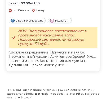
пн.-вс.: 09:00–21:00
пл. Ленина
Центр
dikaya-orchideya.by
Instagram
NEW! Гиалуроновое восстановление и
протеиновое насыщение волос.
Подарочные сертификаты на любую
сумму от 50 руб.,...
Сложное окрашивание. Прически и макияж.
Перманентный макияж. Архитектура бровей. Уход
за лицом и телом. Косметология для мужчин.
Депиляция. Прокол мочек ушей....
SPA-маникюр в районе Академии наук ⭐️ Честные отзывы,
адреса, телефоны ☎️ и график работы компаний вы найдёте в
каталоге Blizko ⚡️