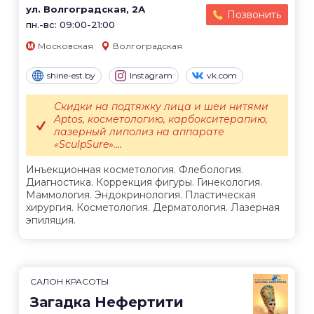
ул. Волгоградская, 2А
Позвонить
пн.-вс: 09:00-21:00
Московская
Волгоградская
shine-est.by
Instagram
vk.com
Скидки на подтяжку лица и шеи нитями
Aptos, косметологию, карбокситерапию,
лазерный липолиз на аппарате
«SculpSure»....
Инъекционная косметология. Флебология.
Диагностика. Коррекция фигуры. Гинекология.
Маммология. Эндокринология. Пластическая
хирургия. Косметология. Дерматология. Лазерная
эпиляция.
САЛОН КРАСОТЫ
Загадка Нефертити