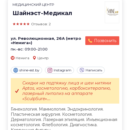
МЕДИЦИНСКИЙ ЦЕНТР
Шайнэст-Медикал
★★★★★
Отзывов: 2
ул. Революционная, 26А (метро
Позвонить
«Немига»)
пн.-вс: 09:00-21:00
Немига
Центр
shine-est.by
Instagram
Написать
Скидки на подтяжку лица и шеи нитями
Aptos, косметологию, карбокситерапию,
лазерный липолиз на аппарате
«SculpSure»....
Гинекология. Маммология. Эндокринология.
Пластическая хирургия. Косметология.
Дерматология. Лазерная эпиляция. Инъекционная
косметология. Флебология. Диагностика.