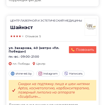
Коррекция фигуры.
ЦЕНТР ЛАЗЕРНОЙ И ЭСТЕТИЧЕСКИЙ МЕДИЦИНЫ
Шайнэст
★★★★★
Отзывов: 5
ул. Захарова, 40 (метро «Пл.
Позвонить
Победы»)
пн.-вс.: 09:00-21:00
пл. Победы
Центр
shine-est.by
Instagram
Написать
Скидки на подтяжку лица и шеи нитями
Aptos, косметологию, карбокситерапию,
лазерный липолиз на аппарате
«SculpSure»....