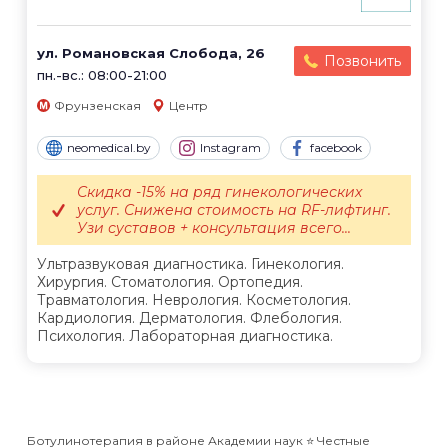
ул. Романовская Слобода, 26
Позвонить
пн.-вс.: 08:00-21:00
Фрунзенская
Центр
neomedical.by
Instagram
facebook
Скидка -15% на ряд гинекологических
услуг. Снижена стоимость на RF-лифтинг.
Узи суставов + консультация всего...
Ультразвуковая диагностика. Гинекология.
Хирургия. Стоматология. Ортопедия.
Травматология. Неврология. Косметология.
Кардиология. Дерматология. Флебология.
Психология. Лабораторная диагностика.
Ботулинотерапия в районе Академии наук ⭐️ Честные