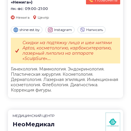
«Немига»)
пн.-вс: 09:00-21:00
Немига
Центр
shine-est.by
Instagram
Написать
Скидки на подтяжку лица и шеи нитями
Aptos, косметологию, карбокситерапию,
лазерный липолиз на аппарате
«SculpSure»....
Гинекология. Маммология. Эндокринология.
Пластическая хирургия. Косметология.
Дерматология. Лазерная эпиляция. Инъекционная
косметология. Флебология. Диагностика.
Коррекция фигуры.
МЕДИЦИНСКИЙ ЦЕНТР
НеоМедикал