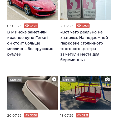
06.08.26
3476
21.07.26
3358
В Минске заметили
«Вот чего реально не
красное купе Ferrari —
хватало». На подземной
он стоит больше
парковке столичного
миллиона белорусских
торгового центра
рублей
заметили места для
беременных
Минск
Минск
20.07.26
3038
19.07.26
3951