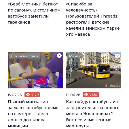
«Безбилетники бегают
«Спасибо за
по салону». В столичном
человечность».
автобусе заметили
Пользователей Threads
тараканов
растрогали детские
качели в минском парке
Уго Чавеса
Происшествия
Минск
15.07.26
4179
12.06.26
7687
Пьяный минчанин
Как пойдут автобусы из-
заехал в автобус прямо
за строительства нового
на скутере — дело
моста в Ждановичах?
дошло до вызова
Вот все измененные
милиции
маршруты