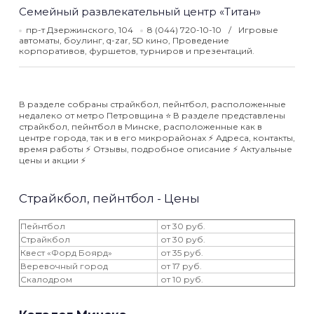
Семейный развлекательный центр «Титан»
пр-т Дзержинского, 104
8 (044) 720-10-10
Игровые
автоматы, боулинг, q-zar, 5D кино, Проведение
корпоративов, фуршетов, турниров и презентаций.
В разделе собраны страйкбол, пейнтбол, расположенные
недалеко от метро Петровщина ⭐️ В разделе представлены
страйкбол, пейнтбол в Минске, расположенные как в
центре города, так и в его микрорайонах ⚡️ Адреса, контакты,
время работы ⚡️ Отзывы, подробное описание ⚡️ Актуальные
цены и акции ⚡️
Страйкбол, пейнтбол - Цены
Пейнтбол
от 30 руб.
Страйкбол
от 30 руб.
Квест «Форд Боярд»
от 35 руб.
Веревочный город
от 17 руб.
Скалодром
от 10 руб.