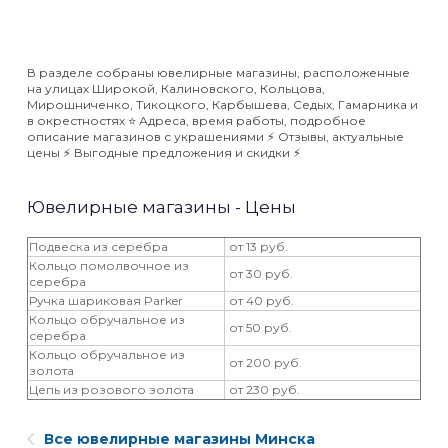
В разделе собраны ювелирные магазины, расположенные
на улицах Широкой, Калиновского, Кольцова,
Мирошниченко, Тикоцкого, Карбышева, Седых, Гамарника и
в окрестностях ⭐️ Адреса, время работы, подробное
описание магазинов с украшениями ⚡️ Отзывы, актуальные
цены ⚡️ Выгодные предложения и скидки ⚡️
Ювелирные магазины - Цены
Подвеска из серебра
от 13 руб.
Кольцо помолвочное из
от 30 руб.
серебра
Ручка шариковая Parker
от 40 руб.
Кольцо обручальное из
от 50 руб.
серебра
Кольцо обручальное из
от 200 руб.
золота
Цепь из розового золота
от 230 руб.
Все ювелирные магазины Минска