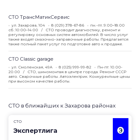
СТО ТрансМатикСервис
ул. Захарова, 104
8 (029) 378-67-86
пн.-пт.:9:00–18:00
сб.:10:00–14:00
СТО проводит диагностику, ремонт и
регулировку основных систем автомобилей. В число услуг
также входят смазочно-заправочные работы. Предлагается
также полный пакет услуг по подготовке авто к продаже.
СТО Classic garage
ул. Смоленская, 49А
8 (025) 999-99-82
Пн-пт: 10.00-
20.00
СТО, шиномонтаж в центре города. Ремонт СССР
авто. Сварочные работы. Автоэлектрик. Конкурентные цены
при высоком качестве работы.
СТО в ближайших к Захарова районах
СТО
Экспертлига