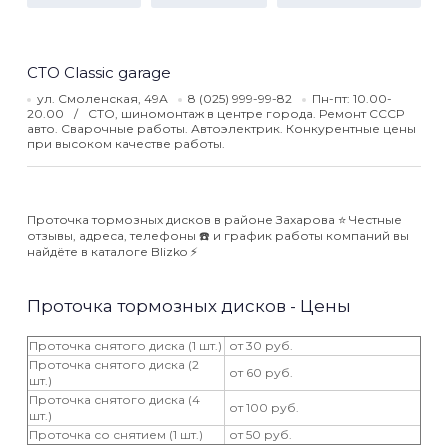
СТО Classic garage
ул. Смоленская, 49А
8 (025) 999-99-82
Пн-пт: 10.00-
20.00
СТО, шиномонтаж в центре города. Ремонт СССР
авто. Сварочные работы. Автоэлектрик. Конкурентные цены
при высоком качестве работы.
Проточка тормозных дисков в районе Захарова ⭐️ Честные
отзывы, адреса, телефоны ☎️ и график работы компаний вы
найдёте в каталоге Blizko ⚡️
Проточка тормозных дисков - Цены
Проточка снятого диска (1 шт.)
от 30 руб.
Проточка снятого диска (2
от 60 руб.
шт.)
Проточка снятого диска (4
от 100 руб.
шт.)
Проточка со снятием (1 шт.)
от 50 руб.