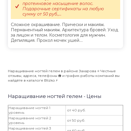
протеиновое насыщение волос.
Подарочные сертификаты на любую
сумму от 50 руб.,...
Сложное окрашивание. Прически и макияж.
Перманентный макияж. Архитектура бровей. Уход
за лицом и телом. Косметология для мужчин.
Депиляция. Прокол мочек ушей....
Наращивание ногтей гелем в районе Захарова ⭐️ Честные
отзывы, адреса, телефоны ☎️ и график работы компаний вы
найдёте в каталоге Blizko ⚡️
Наращивание ногтей гелем - Цены
Наращивание ногтей 1
от 40 руб.
уровень
Наращивание ногтей 2
от 50 руб.
уровень
Наращивание ногтей 3
от 60 руб.