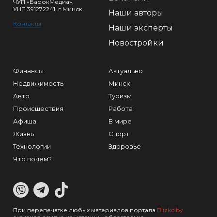
ЧУП «БарокМедиа»,
УНП 391272241, г.Минск
Наши авторы
Контакты
Наши эксперты
Новостройки
Финансы
Актуально
Недвижимость
Минск
Авто
Туризм
Происшествия
Работа
Афиша
В мире
Жизнь
Спорт
Технологии
Здоровье
Что почем?
При перепечатке любых материалов портала
Blizko.by