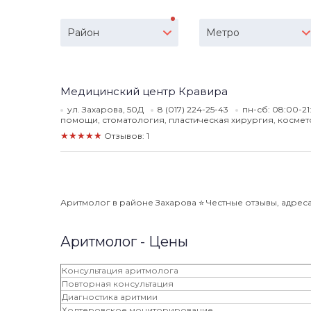
Район
Метро
Медицинский центр Кравира
ул. Захарова, 50Д
8 (017) 224-25-43
пн-сб: 08:00-21
помощи, стоматология, пластическая хирургия, космет
★★★★★
Отзывов: 1
Аритмолог в районе Захарова ⭐️ Честные отзывы, адреса,
Аритмолог - Цены
Консультация аритмолога
Повторная консультация
Диагностика аритмии
Холтеровское мониторирование