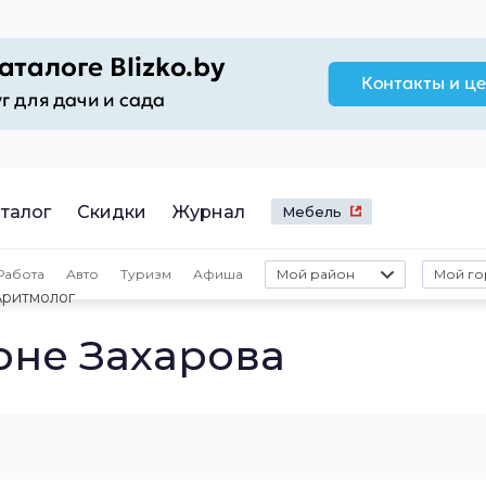
талог
Скидки
Журнал
Мебель
Работа
Авто
Туризм
Афиша
Мой район
Мой го
Аритмолог
оне Захарова